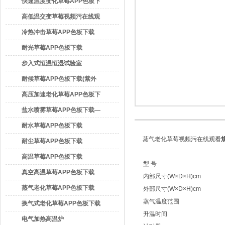
色板下载
快速温度变化草莓APP色板下
载
高低温交变草莓视频污在线观
看
冷热冲击草莓APP色板下载
广东草莓视频官方网站检测仪器有限公司
耐光草莓APP色板下载
步入式恒温恒湿试验室
耐候草莓APP色板下载(紫外
线/日光式)
高压加速老化草莓APP色板下
载(PCT)
盐水喷雾草莓APP色板下载—
耐腐蚀草莓APP色板下载
耐水草莓APP色板下载
蒸气老化草莓视频污在线观看
耐尘草莓APP色板下载
高温草莓APP色板下载
型 号
真空高温草莓APP色板下载
内部尺寸(W×D×H)cm
蒸气老化草莓APP色板下载
外部尺寸(W×D×H)cm
蒸气温度范围
换气式老化草莓APP色板下载
升温时间
电气加热高温炉