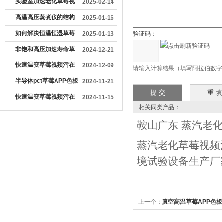
加工行业中具有重要作
实验室加速老化草莓视
2025-02-14
用
频污在线观看
高温高压蒸煮仪的结构
2025-01-16
特点及应用领域
如何解决恒温恒湿草莓
2025-01-13
验证码：
视频污在线观看温度降
非饱和高压加速寿命草
2024-12-21
得慢
莓APP色板下载能够更
快速温变草莓视频污在
2024-12-09
请输入计算结果（填写阿拉伯数字）
精确地模拟实际工作环
线观看的温度波动度和
半导体pct草莓APP色板
2024-11-21
境
温度均匀度是多少
下载的结构组成与工作
快速温变草莓视频污在
2024-11-15
相关同类产品：
原理
线观看设备工艺
鞍山广东 蒸汽老
蒸汽老化草莓视频
境试验设备生产厂
上一个：
真空高温草莓APP色