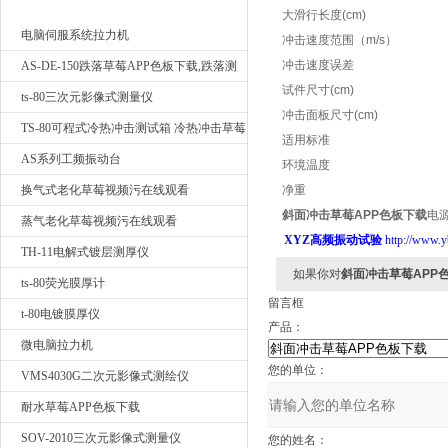
最新产品
大滑行长度(cm)
电脑伺服系统拉力机
冲击速度范围（m/s）
冲击速度误差
AS-DE-150跌落草莓APP色板下载,跌落测
试件尺寸(cm)
试我要询价
ts-80三次元影像式测量仪
冲击面板尺寸(cm)
TS-80可程式冷热冲击测试箱 冷热冲击草莓
适用标准
APP色板下载
AS系列工频振动台
环境温度
换气式老化草莓视频污在线观看
净重
斜面冲击草莓APP色板下载
电
蒸气老化草莓视频污在线观看
XYZ高频振动试验
http://www.y
TH-11电解式镀层测厚仪
如果你对
斜面冲击草莓APP
ts-80荧光膜厚计
留言框
t-80电镀膜厚仪
产品：
微电脑拉力机
您的单位：
VMS4030G二次元影像式测绘仪
耐水草莓APP色板下载
SOV-2010三次元影像式测量仪
您的姓名：