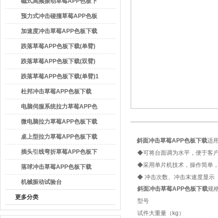
磁式高频振动草莓APP色板下
载
预力式冲击碰撞草莓APP色板
下载
加速度冲击草莓APP色板下载
广东草莓视频官方网站检测仪器有限公司
跌落草莓APP色板下载(单臂)
跌落草莓APP色板下载(双臂)
跌落草莓APP色板下载(单臂)1
杜邦冲击草莓APP色板下载
电脑伺服系统拉力草莓APP色
板下载
微电脑拉力草莓APP色板下载
桌上型拉力草莓APP色板下载
斜面冲击草莓APP色板下载
适用
插头引线弯折草莓APP色板下
◆可将台面调为水平，便于客户安
◆采用单片机技术，操作简单
载
落球冲击草莓APP色板下载
◆ 冲击次数、冲击末速度显示
机械振动试验台
斜面冲击草莓APP色板下载
规格
更多分类
型号
试件大重量（kg）