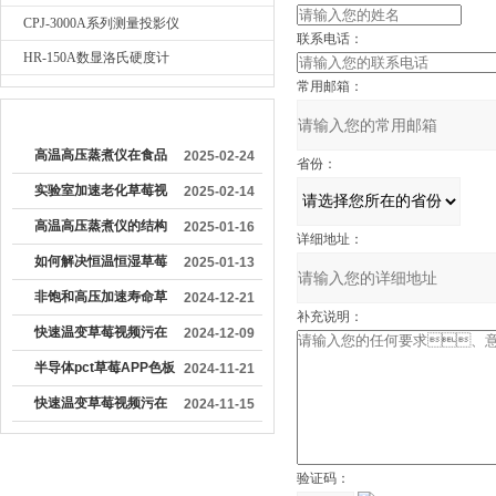
CPJ-3000A系列测量投影仪
联系电话：
HR-150A数显洛氏硬度计
常用邮箱：
较早文章
高温高压蒸煮仪在食品
2025-02-24
省份：
加工行业中具有重要作
实验室加速老化草莓视
2025-02-14
用
频污在线观看
高温高压蒸煮仪的结构
2025-01-16
详细地址：
特点及应用领域
如何解决恒温恒湿草莓
2025-01-13
视频污在线观看温度降
非饱和高压加速寿命草
2024-12-21
补充说明：
得慢
莓APP色板下载能够更
快速温变草莓视频污在
2024-12-09
精确地模拟实际工作环
线观看的温度波动度和
半导体pct草莓APP色板
2024-11-21
境
温度均匀度是多少
下载的结构组成与工作
快速温变草莓视频污在
2024-11-15
原理
线观看设备工艺
验证码：